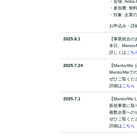
・会場: Aob
・参加費: 無
・対象: 企
お申込み・詳
2025.8.1
【事業統合の
本日、Ment
詳しくは
こち
2025.7.24
【MentorM
MentorM
ぜひご覧くだ
詳細は
こちら
2025.7.1
【MentorM
新規事業に取り
複数企業への
ぜひご覧くだ
詳細は
こちら