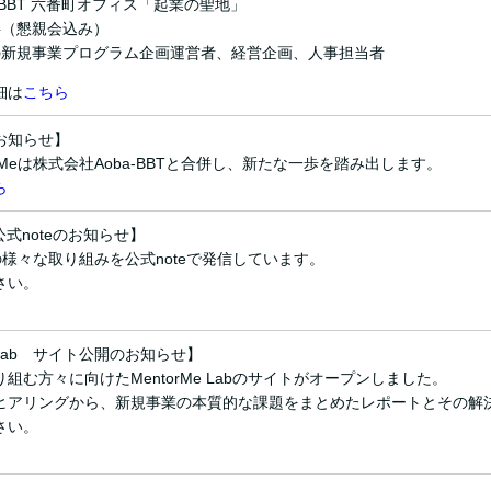
a-BBT 六番町オフィス「起業の聖地」
料（懇親会込み）
業の新規事業プログラム企画運営者、経営企画、人事担当者
細は
こちら
お知らせ】
orMeは株式会社Aoba-BBTと合併し、新たな一歩を踏み出します。
ら
e 公式noteのお知らせ】
eでの様々な取り組みを公式noteで発信しています。
さい。
e Lab サイト公開のお知らせ】
組む方々に向けたMentorMe Labのサイトがオープンしました。
ヒアリングから、新規事業の本質的な課題をまとめたレポートとその解
さい。